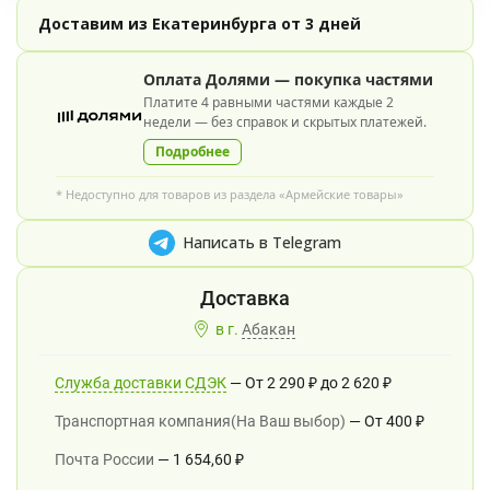
Доставим из Екатеринбурга от 3 дней
Оплата Долями — покупка частями
Платите 4 равными частями каждые 2
недели — без справок и скрытых платежей.
Подробнее
* Недоступно для товаров из раздела «Армейские товары»
Написать в Telegram
в г.
Абакан
Служба доставки СДЭК
От
2 290
₽
до
2 620
₽
Транспортная компания(На Ваш выбор)
От
400
₽
Почта России
1 654,60
₽