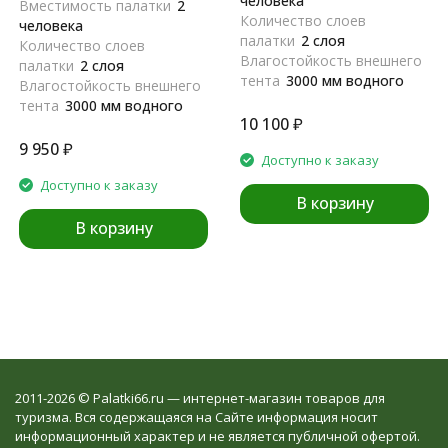
человека
Вместимость палатки
2
Количество слоев
человека
палатки
2 слоя
Количество слоев
Влагостойкость внешнего
палатки
2 слоя
тента
3000 мм водного
Влагостойкость внешнего
столба
тента
3000 мм водного
Каркас
Фиберглас
10 100
₽
столба
Производитель
GreenLand
Каркас
Фиберглас
9 950
₽
Доступно к заказу
Производитель
GreenLand
Доступно к заказу
В корзину
В корзину
2011-2026 © Palatki66.ru — интернет-магазин товаров для
туризма. Вся содержащаяся на Сайте информация носит
информационный характер и не является публичной офертой.