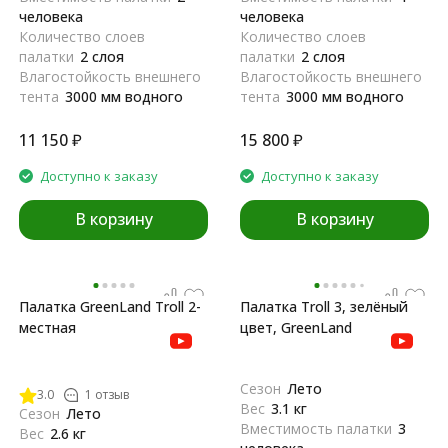
человека
человека
Количество слоев
Количество слоев
палатки
2 слоя
палатки
2 слоя
Влагостойкость внешнего
Влагостойкость внешнего
тента
3000 мм водного
тента
3000 мм водного
столба
столба
Каркас
Фиберглас
Каркас
Фиберглас
11 150
₽
15 800
₽
Производитель
GreenLand
Производитель
GreenLand
Доступно к заказу
Доступно к заказу
В корзину
В корзину
Палатка GreenLand Troll 2-
Палатка Troll 3, зелёный
местная
цвет, GreenLand
Сезон
Лето
3.0
1 отзыв
Вес
3.1 кг
Сезон
Лето
Вместимость палатки
3
Вес
2.6 кг