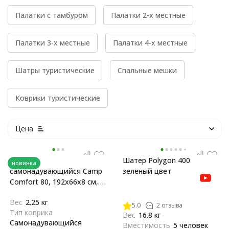
Палатки с тамбуром
Палатки 2-х местные
Палатки 3-х местные
Палатки 4-х местные
Шатры туристические
Спальные мешки
Коврики туристические
Цена
Коврик
Шатер Polygon 400
новинка
самонадувающийся Camp
зелёный цвет
Comfort 80, 192x66x8 см,
GreenLand
Вес
2.25 кг
5.0
2 отзыва
Тип коврика
Вес
16.8 кг
Самонадувающийся
Вместимость
5 человек