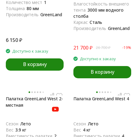
Количество мест
1
Влагостойкость внешнего
Толщина
80 мм
тента
3000 мм водного
Производитель
GreenLand
столба
Каркас
Сталь
Производитель
GreenLand
6 150
₽
21 700
₽
26 700
₽
-19%
Доступно к заказу
Доступно к заказу
В корзину
В корзину
Палатка GreenLand West 2-
Палатка GreenLand West 4
местная
Сезон
Лето
Сезон
Лето
Вес
3.9 кг
Вес
4 кг
Вместимость палатки
2
Вместимость палатки
4