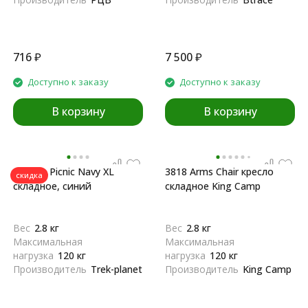
716
₽
7 500
₽
Доступно к заказу
Доступно к заказу
В корзину
В корзину
Кресло Picnic Navy XL
3818 Arms Chair кресло
скидка
складное, синий
складное King Camp
Вес
2.8 кг
Вес
2.8 кг
Максимальная
Максимальная
нагрузка
120 кг
нагрузка
120 кг
Производитель
Trek-planet
Производитель
King Camp