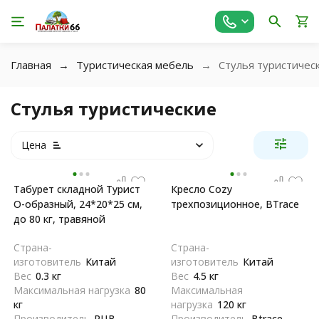
Главная
Туристическая мебель
Стулья туристичес
Стулья туристические
Цена
Табурет складной Турист
Кресло Сozy
О-образный, 24*20*25 см,
трехпозиционное, BTrace
до 80 кг, травяной
Страна-
Страна-
изготовитель
Китай
изготовитель
Китай
Вес
0.3 кг
Вес
4.5 кг
Максимальная нагрузка
80
Максимальная
кг
нагрузка
120 кг
Производитель
РЦВ
Производитель
Btrace