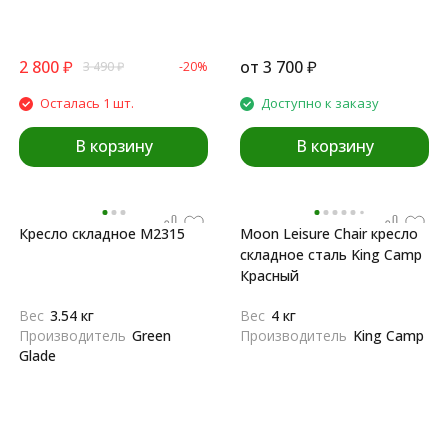
2 800
₽
от
3 700
₽
3 490
₽
-20%
Осталась 1 шт.
Доступно к заказу
В корзину
В корзину
Кресло складное М2315
Moon Leisure Chair кресло
складное cталь King Camp
Красный
Вес
3.54 кг
Вес
4 кг
Производитель
Green
Производитель
King Camp
Glade