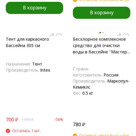
В корзину
В корзину
Тент для каркасного
Бесхлорное комплексное
бассейна 305 см
средство для очистки
воды в бассейне "Мастер-
пул", 0,5 л
Назначение
Тент
Страна-
Производитель
Intex
изготовитель
Россия
Производитель
Маркопул-
Кемиклс
Вес
0.5 кг
700
₽
1 650
₽
-58%
780
₽
Осталась 1 шт.
Осталось несколько штук