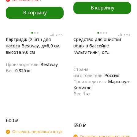
В корзину
В корзину
Картридж (2 шт.) для
Средство для очистки
насоса Bestway, д=8,0 см,
воды в бассейне
высота 9,0 см
"Альгитинн", от
водорослей, 1
Производитель
Bestway
л(непенящийся)
Страна-
Вес
0.325 кг
изготовитель
Россия
Производитель
Маркопул-
Кемиклс
Вес
1 кг
600
₽
650
₽
Осталось несколько штук
Осталось несколько штук