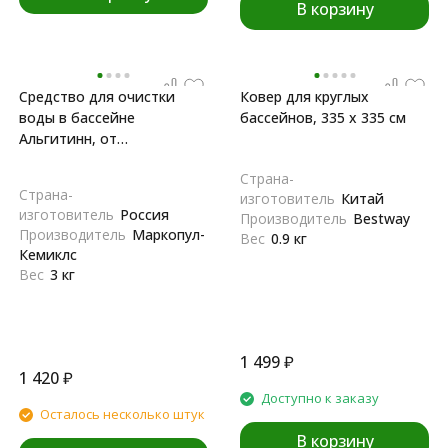
В корзину
Средство для очистки
Ковер для круглых
воды в бассейне
бассейнов, 335 х 335 см
Альгитинн, от
водорослей, 3 л
Страна-
Страна-
изготовитель
Китай
изготовитель
Россия
Производитель
Bestway
Производитель
Маркопул-
Вес
0.9 кг
Кемиклс
Вес
3 кг
1 499
₽
1 420
₽
Доступно к заказу
Осталось несколько штук
В корзину