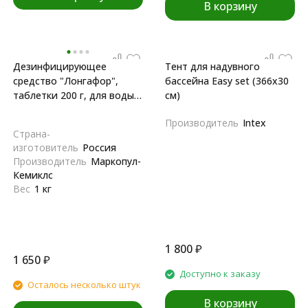
В корзину
Дезинфицирующее
Тент для надувного
средство "Лонгафор",
бассейна Easy set (366x30
таблетки 200 г, для воды в
см)
бассейне, 1 кг
Производитель
Intex
Страна-
изготовитель
Россия
Производитель
Маркопул-
Кемиклс
Вес
1 кг
1 800
₽
1 650
₽
Доступно к заказу
Осталось несколько штук
В корзину