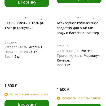
В корзину
CTX-10 Уменьшитель рН
Бесхлорное комплексное
1.5кг (в гранулах)
средство для очистки
воды в бассейне "Мастер-
пул", 3 л
Страна-
Страна-
изготовитель
Испания
изготовитель
Россия
Производитель
CTX
Производитель
Маркопул-
Вес
1.5 кг
Кемиклс
Вес
3 кг
1 600
₽
1 600
₽
Осталось несколько штук
Осталось несколько штук
В корзину