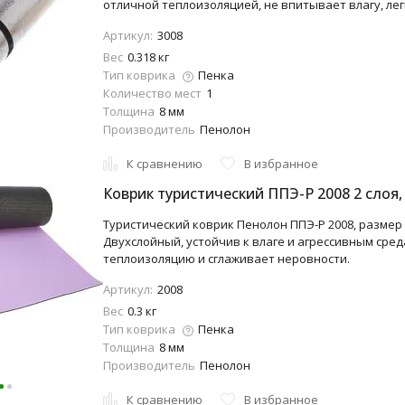
отличной теплоизоляцией, не впитывает влагу, лег
Артикул:
3008
Вес
0.318 кг
Тип коврика
Пенка
Количество мест
1
Толщина
8 мм
Производитель
Пенолон
К сравнению
В избранное
Коврик туристический ППЭ-Р 2008 2 слоя
Туристический коврик Пенолон ППЭ-Р 2008, размер 180
Двухслойный, устойчив к влаге и агрессивным сред
теплоизоляцию и сглаживает неровности.
Артикул:
2008
Вес
0.3 кг
Тип коврика
Пенка
Толщина
8 мм
Производитель
Пенолон
К сравнению
В избранное