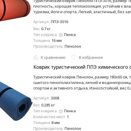
Туристический коврик Пенолон ППЭ-3016, размер 180x
плотность, хорошая теплоизоляция, устойчив к вла
туризма, йоги и спорта. Легкий, эластичный, без за
Артикул:
ППЭ-3016
Вес
0.7 кг
Тип коврика
Пенка
Толщина
16 мм
Производитель
Пенолон
К сравнению
В избранное
Коврик туристический ППЭ химического с
Туристический коврик Пенолон, размер 180x60 см, 
сшитого пенополиэтилена, легкий и водонепрониц
спортом и активного отдыха. Износостойкий, вес 0.
Артикул:
3008
Вес
0.285 кг
Тип коврика
Пенка
Количество мест
1
Толщина
8 мм
Производитель
Пенолон