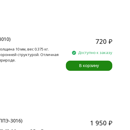
3010)
720
₽
лщина 10 мм, вес 0.375 кг.
Доступно к заказу
торонней структурой. Отличная
природе.
В корзину
ППЭ-3016)
1 950
₽