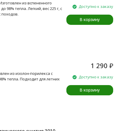
 Изготовлен из вспененного
Доступно к заказу
98% тепла. Легкий, вес 225 г, с
 походов.
В корзину
1 290
₽
товлен из изолон-порилекса с
Доступно к заказу
% тепла. Подходит для летних
В корзину