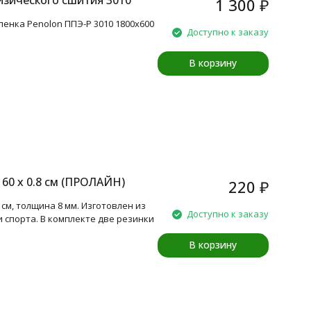
изического сшития 3010
1 300
₽
енка Penolon ППЭ-Р 3010 1800х600
Доступно к заказу
В корзину
60 х 0.8 см (ПРОЛАЙН)
220
₽
см, толщина 8 мм. Изготовлен из
Доступно к заказу
и спорта. В комплекте две резинки
В корзину