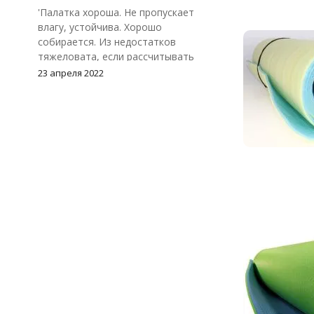
'Палатка хороша. Не пропускает
влагу, устойчива. Хорошо
собирается. Из недостатков
тяжеловата, если рассчитывать
спать в ней одному и тащить вдаль
23 апреля 2022
на одного человека. Внешний тент
не плотно прилегает к земле, из-за
чего может немного поддувать
снаружи.'