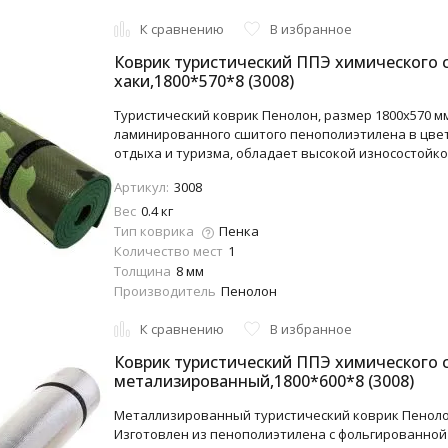
К сравнению
В избранное
Коврик туристический ППЭ химического
хаки,1800*570*8 (3008)
Туристический коврик Пенолон, размер 1800x570 мм
ламинированного сшитого пенополиэтилена в цвет
отдыха и туризма, обладает высокой износостойкост
Артикул:
3008
Вес
0.4 кг
Тип коврика
Пенка
Количество мест
1
Толщина
8 мм
Производитель
Пенолон
К сравнению
В избранное
Коврик туристический ППЭ химического 
метализированный,1800*600*8 (3008)
Металлизированный туристический коврик Пенолон,
Изготовлен из пенополиэтилена с фольгированной 