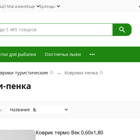
иц
О Магазине
Ещё
Бренды
тки для рыбалки
Охотничьи лыжи
врики туристические
Коврики-пенка
и-пенка
:
Название
Коврик термо Век 0,60х1,80