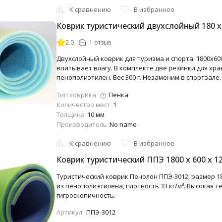
К сравнению
В избранное
Коврик туристический двухслойный 180 х
2.0
1 отзыв
Двухслойный коврик для туризма и спорта: 1800x600
впитывает влагу. В комплекте две резинки для хр
пенополиэтилен. Вес 300 г. Незаменим в спортзале.
Тип коврика
Пенка
Количество мест
1
Толщина
10 мм
Производитель
No name
К сравнению
В избранное
Коврик туристический ППЭ 1800 x 600 x 1
Туристический коврик Пенолон ППЭ-3012, размер 180x
из пенополиэтилена, плотность 33 кг/м³. Высокая т
гигроскопичность.
Артикул:
ППЭ-3012