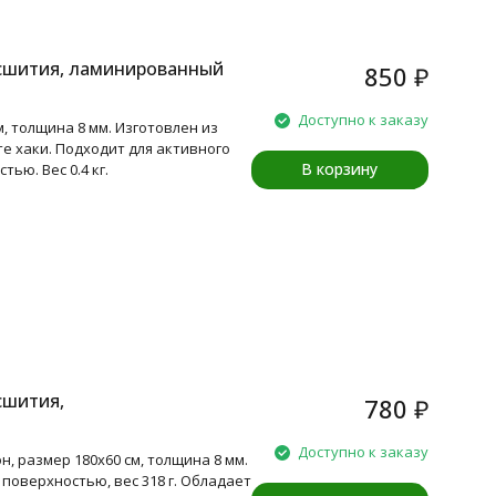
 сшития, ламинированный
850
₽
Доступно к заказу
, толщина 8 мм. Изготовлен из
е хаки. Подходит для активного
В корзину
ью. Вес 0.4 кг.
сшития,
780
₽
Доступно к заказу
 размер 180x60 см, толщина 8 мм.
поверхностью, вес 318 г. Обладает