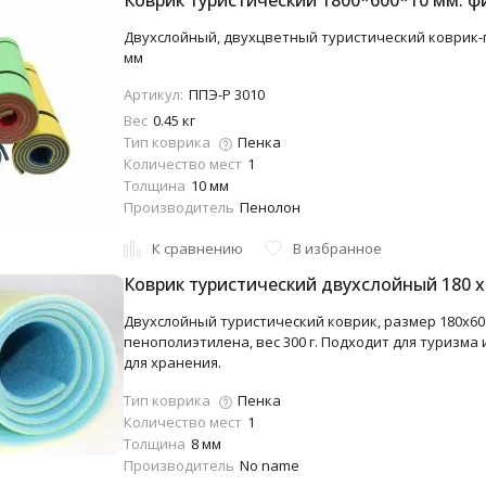
Коврик туристический 1800*600*10 мм. ф
Двухслойный, двухцветный туристический коврик-п
мм
Артикул:
ППЭ-Р 3010
Вес
0.45 кг
Тип коврика
Пенка
Количество мест
1
Толщина
10 мм
Производитель
Пенолон
К сравнению
В избранное
Коврик туристический двухслойный 180 х 
Двухслойный туристический коврик, размер 180x60 
пенополиэтилена, вес 300 г. Подходит для туризма 
для хранения.
Тип коврика
Пенка
Количество мест
1
Толщина
8 мм
Производитель
No name