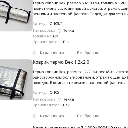
Термо коврик Век, размер 60x180 см, толщина 5 мм.
полиэтилена с алюминиевой фольгой, отражающей до 
ремнями и застежкой-фастекс. Подходит для летних
Артикул:
С-105/1
Тип коврика
Пенка
Толщина
5 мм
Производитель
Век
К сравнению
В избранное
Коврик термо Век 1,2х2,0
Термо коврик Век, размер 1.2x2.0 м, вес 450 г. Изго
односторонним фольгированием, отражающим до 98
походов. В комплекте ремни с застежкой-фастекс.
Артикул:
С-105
Тип коврика
Пенка
Производитель
Век
К сравнению
В избранное