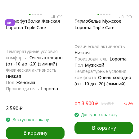
Термофутболка Женская
Термобелье Мужское
custom
хит
Lopoma Triple Care
Lopoma Triple Care
Физическая активность
Температурные условия
Низкая
комфорта
Очень холодно
Производитель
Lopoma
(от -10 до -20) (зимний)
Пол
Мужской
Физическая активность
Температурные условия
Низкая
комфорта
Очень холодно
Пол
Женский
(от -10 до -20) (зимний)
Производитель
Lopoma
от
3 900
₽
5 580
₽
-30%
2 590
₽
Доступно к заказу
Доступно к заказу
В корзину
В корзину