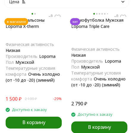
Цена
Мужские кальсоны
Термофутболка Мужская
в магазине
хит
Lopoma X-therm
Lopoma Triple Care
Физическая активность
Физическая активность
Низкая
Низкая
Производитель
Lopoma
Производитель
Lopoma
Пол
Мужской
Пол
Мужской
Температурные условия
Температурные условия
комфорта
Очень холодно
комфорта
Очень холодно
(от -10 до -20) (зимний)
(от -10 до -20) (зимний)
1 500
₽
2 100
₽
-29%
2 790
₽
Доступно к заказу
Доступно к заказу
В корзину
В корзину