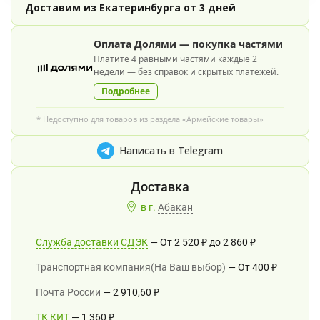
Доставим из Екатеринбурга от 3 дней
Оплата Долями — покупка частями
Платите 4 равными частями каждые 2
недели — без справок и скрытых платежей.
Подробнее
* Недоступно для товаров из раздела «Армейские товары»
Написать в Telegram
в г.
Абакан
Служба доставки СДЭК
От
2 520
₽
до
2 860
₽
Транспортная компания(На Ваш выбор)
От
400
₽
Почта России
2 910,60
₽
ТК КИТ
1 360
₽