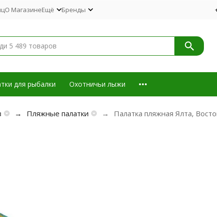
иц
О Магазине
Ещё
Бренды
тки для рыбалки
Охотничьи лыжи
в
Пляжные палатки
Палатка пляжная Ялта, Восто