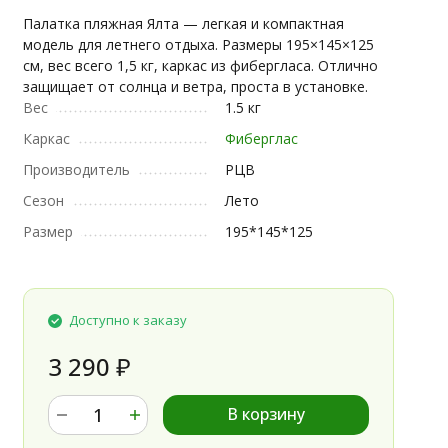
Палатка пляжная Ялта — легкая и компактная
модель для летнего отдыха. Размеры 195×145×125
см, вес всего 1,5 кг, каркас из фибергласа. Отлично
защищает от солнца и ветра, проста в установке.
Вес
1.5 кг
Каркас
Фиберглас
Производитель
РЦВ
Сезон
Лето
Размер
195*145*125
Доступно к заказу
3 290
₽
В корзину