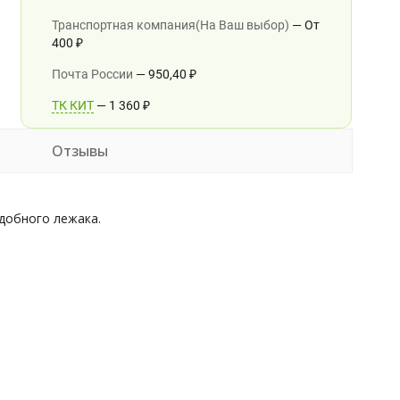
Транспортная компания(На Ваш выбор)
От
400
₽
Почта России
950,40
₽
ТК КИТ
1 360
₽
Отзывы
добного лежака.