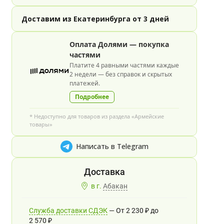
Доставим из Екатеринбурга от 3 дней
Оплата Долями — покупка
частями
Платите 4 равными частями каждые
2 недели — без справок и скрытых
платежей.
Подробнее
* Недоступно для товаров из раздела «Армейские
товары»
Написать в Telegram
в г.
Абакан
Служба доставки СДЭК
От
2 230
₽
до
2 570
₽